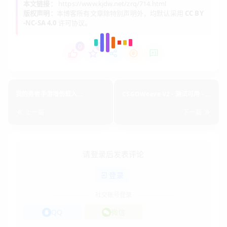
本文链接：
https://www.kjdw.net/zrq/714.html
版权声明：
本博客所有文章除特别声明外，均默认采用
CC BY
-NC-SA 4.0
许可协议。
0
0
我的勇者手游增伤载入
CSGOWeave V2 - 测试可用 - 摇
v2022.5.25
头丨透视丨皮肤丨附带参数丨综
上一篇
合多功能程序v2022.5.25
下一篇
请登录后发表评论
登录
社交账号登录
QQ
微信