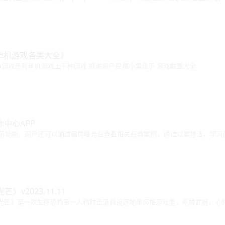
戏单机游戏各类大全》
am游戏还有单机游戏上千种游戏 感谢用户投稿小黑蛋子 游戏截图大全
中心APP
有防范功能，用户还可以通过骗局曝光台查看相关经典案例，通过以案普法，学
》v2023.11.11
光芒》是一款生存恐怖第一人称射击道具追逐地牢风格游戏里，吃掉武器，心怀敬畏