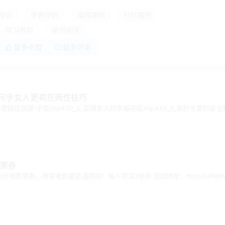
专区
手游专区
编程源码
社区服务
学习教程
游戏相关
最多点赞
最多评论
如何手女人更疯狂两性技巧
什麽開這個課-手愛.mp4 02_2_認識女人的幸福花園.mp4 03_3_關於手愛的安全
影票券
0亓电影票券，所有电影都是通用的！每人可买2张券 活动地址：mp://63PAYmdf