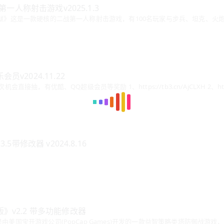
第一人称射击游戏v2025.1.3
地狱》这是一款硬核的二战第一人称射击游戏，有100名玩家与步兵、坦克、火
v2024.11.22
参与方式 微信打开活动->有1次机
5带修改器 v2024.8.16
》v2.2 带多功能修改器
由美国宝开游戏公司(PopCap Games)开发的一款益智策略类塔防御战