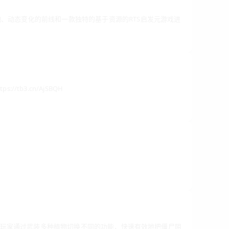
炮、动态变化的前线和一款独特的基于资源的RTS启发元游戏进
会直接抽，有优酷、QQ超级会员等奖励 1、https://tb3.cn/AjCLXH 2、https://tb3.cn/AjSBQH
游戏，玩家通过武装多种植物切换不同的功能，快速有效地把僵尸阻