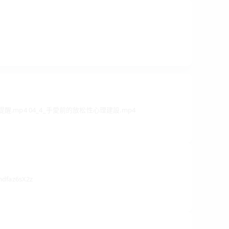
提醒.mp4 04_4_手愛前的放松性心理建設.mp4
az6sX2z