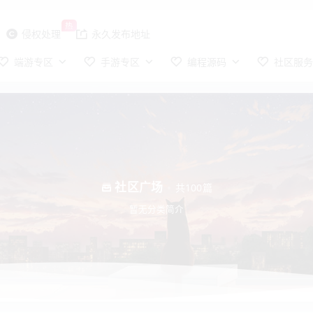
热
侵权处理
永久发布地址
端游专区
手游专区
编程源码
社区服
社区广场
共100篇
暂无分类简介