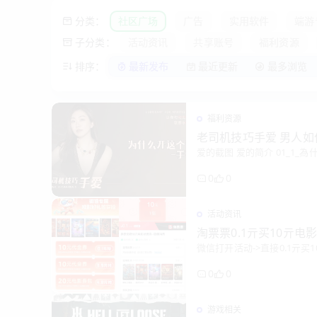
分类：
社区广场
广告
实用软件
端游
子分类：
活动资讯
共享账号
福利资源
排序：
最新发布
最近更新
最多浏览
福利资源
老司机技巧手爱 男人
爱的截图 爱的简介 01_1_為
0
0
活动资讯
淘票票0.1亓买10亓电
微信打开活动->直接0.1亓买1
0
0
游戏相关