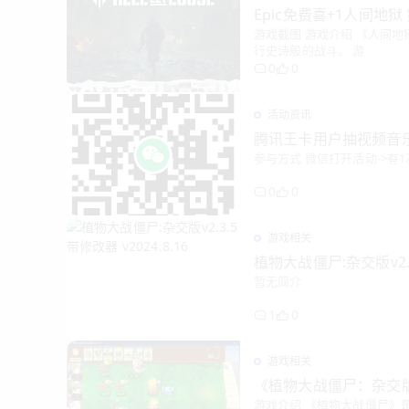
Epic免费喜+1人间地狱 
游戏截图 游戏介绍 《人间
行史诗般的战斗。 游
0
0
活动资讯
腾讯王卡用户抽视频音乐会员
0
0
游戏相关
植物大战僵尸:杂交版v2.3.
暂无简介
1
0
游戏相关
《植物大战僵尸：杂交版
游戏介绍 《植物大战僵尸》是