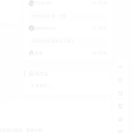
TGixLGlv
3天前
啥时候回来呀，大佬
dBBRMvuK
5天前
强哥咋没有蓝奏云下载了
拓海
5天前
标签云
资源网
1
繁
处请联系我们删除。敬请谅解!