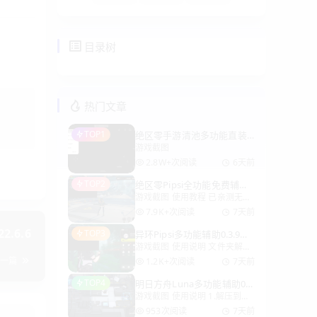
目录树
热门文章
TOP1
绝区零手游清池多功能直装
游戏截图
国服v2026.8.2
2.8W+次阅读
6天前
TOP2
绝区零Pipsi全功能免费辅助
游戏截图 使用教程 已亲测无毒
0.6.2国际服v2025.8.1
仅支持国际服 文件夹解压到桌
7.9K+次阅读
7天前
面 1.以管理员方式运行
.6.6
TOP3
异环Pipsi多功能辅助0.3.9国
Launcher.exe 2.等待几秒后，
游戏截图 使用说明 文件夹解压
际服v2026.8.1
使用启动器（HoYoPlay）手动
到桌面 以管理员运行
下一篇
启动游戏 ins
1.2K+次阅读
7天前
Launcher.exe. 然后手动在启动
TOP4
明日方舟Luna多功能辅助0.
器打开游戏 游戏打开后，按
游戏截图 使用说明 1.解压到桌
2.8国服/B服v2026.8.1
INSERT打开界面。首次左上角
面以管理员方式运行
可能出现小界面，拉大它：
953次阅读
7天前