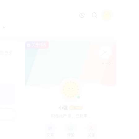
务
关于作者
全屏显示
-- --:--
小强
内卷太严重，已躺平...
文章
评论
关注