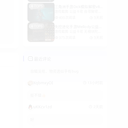
VMDumper.exe，选择游戏路
TOP5
三角洲手游Dick模拟解密v8.2
径，例如：E:\Hypergryph
游戏截图 公益卡密 自带解密和
内核多功能2026.8.2
Launcher\games\Arknights G
备用解密不拉30天/10年 全系
400次阅读
5天前
可用无延迟陀螺仪自瞄 纯解密
TOP6
失控进化手游Mellody公益v
不动内存 · 稳定MAX 绘制不闪
游戏截图 公益卡密 无模块陀螺
2.0多功能2026.8.2
框 · 流畅无卡顿 纯算法坐标解
仪 适配Rt-hook/dev twt 天堂
密 非内存 拦截 公
375次阅读
5天前
TH 失控进化已经更新触摸检测
使用无模块陀螺仪即可 卡密:
MellodyESP 更新内容： 1.
最近评论
自瞄没用，物资透似乎有bug
XqbmxyOI
13小时前
挺不错👍🏻
uKKcv1zd
2天前
好