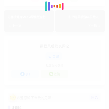
无器械健身v9.0.4绿化版减肥燃
和平精英手游64位载入防
烧脂肪v2022.6.11
v2022.6.11
上一篇
下一篇
请登录后发表评论
登录
社交账号登录
QQ
微信
评论
欢迎您留下宝贵的见解~
评论区