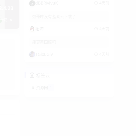
dBBRMvuK
4天前
4.23
强哥咋没有蓝奏云下载了
下一篇
拓海
4天前
能更新国服吗
TGixLGlv
4天前
标签云
资源网
1