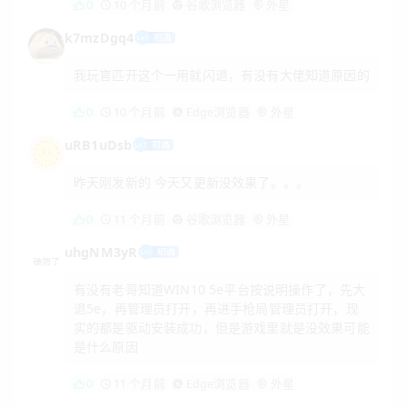
0
10 个月前
谷歌浏览器
外星
k7mzDgq4
我玩官匹开这个一用就闪退，有没有大佬知道原因的
0
10 个月前
Edge浏览器
外星
uRB1uDsb
昨天刚发新的 今天又更新没效果了。。。
0
11 个月前
谷歌浏览器
外星
uhgNM3yR
有没有老哥知道WIN10 5e平台按说明操作了，先大
退5e，再管理员打开，再进手枪局管理员打开，现
实的都是驱动安装成功，但是游戏里就是没效果可能
是什么原因
0
11 个月前
Edge浏览器
外星