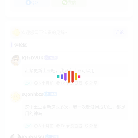
QQ
微信
评论
欢迎您留下宝贵的见解~
评论区
KJfsDVUK
赶紧更新土豆吧，我只有土豆可以用
0
5 个月前
Edge浏览器
外星
sQonhbzs
这个土豆更新这么多次，我一次都没用成功过，都是
用的神岛
0
8 个月前
Edge浏览器
外星
KxubM56I