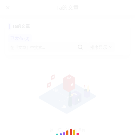
Ta的文章
Ta的文章
已发布 (0)
排序显示
eE8QdeHT
这一切，似未曾拥有
注册用户
xzy666
UID：7435